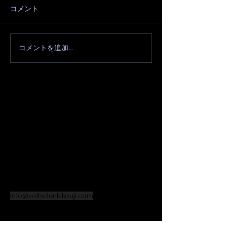
コメント
コメントを追加…
電気walkerに出会って変
電気walkerと
わりました。
わりました。
電気walker運営会社
volts
TEL:
090-6085-2648
info@voltsdenkikouji.com
愛知県