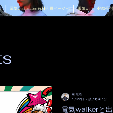
ム
電気walker.com有料会員ページへ
電気walker登録
ts
司 尾﨑
1月22日
読了時間: 1分
電気walker