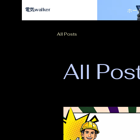
​電気walker
ホー
All Posts
All Pos