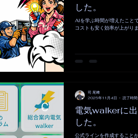
した。
AIを学ぶ時間が増えたこと
コストも安く効率が上がり
司 尾﨑
2025年11月4日
読了時間:
電気walker
した。
公式ラインを作成すること