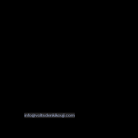
電気walker運営会
volts
TEL: 090-6085-2648
info@voltsdenkikouji.com
愛知県