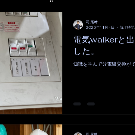
司 尾﨑
2025年11月4日
読了時間:
電気walker
した。
知識を学んで分電盤交換が
司 尾﨑