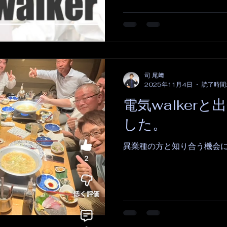
司 尾﨑
2025年11月4日
読了時間:
電気walker
した。
異業種の方と知り合う機会