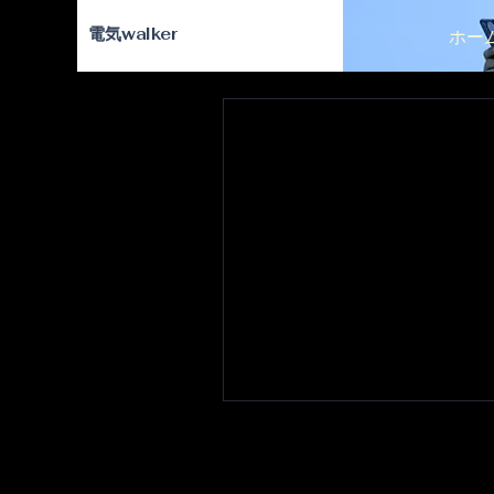
​電気walker
ホー